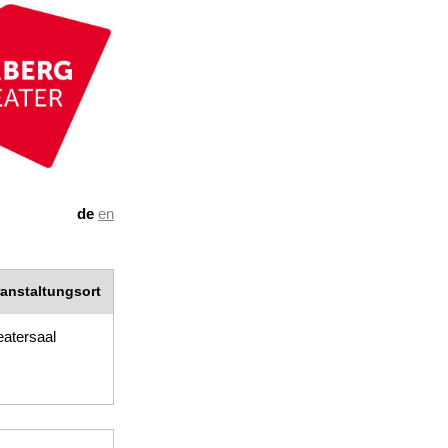
de
en
ranstaltungsort
atersaal